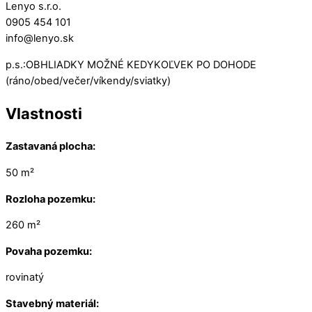
Lenyo s.r.o.
0905 454 101
info@lenyo.sk
p.s.:OBHLIADKY MOŽNÉ KEDYKOĽVEK PO DOHODE
(ráno/obed/večer/víkendy/sviatky)
Vlastnosti
Zastavaná plocha:
50 m²
Rozloha pozemku:
260 m²
Povaha pozemku:
rovinatý
Stavebný materiál: