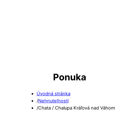
Ponuka
Úvodná stránka
/
Nehnuteľnosti
/
Chata / Chalupa Kráľová nad Váhom