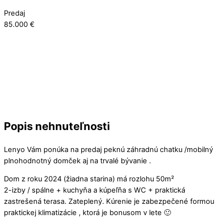
Predaj
85.000 €
Popis nehnuteľnosti
Lenyo Vám ponúka na predaj peknú záhradnú chatku /mobilný
plnohodnotný domček aj na trvalé bývanie .
Dom z roku 2024 (žiadna starina) má rozlohu 50m²
2-izby / spálne + kuchyňa a kúpeľňa s WC + praktická
zastrešená terasa. Zateplený. Kúrenie je zabezpečené formou
praktickej klimatizácie , ktorá je bonusom v lete 🙂