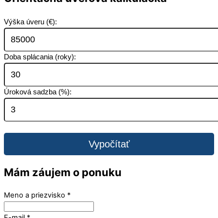
Výška úveru (€):
Doba splácania (roky):
Úroková sadzba (%):
Vypočítať
Mám záujem o ponuku
Meno a priezvisko
*
E-mail
*