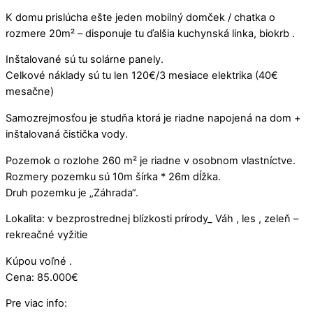
K domu prislúcha ešte jeden mobilný domček / chatka o
rozmere 20m² – disponuje tu ďalšia kuchynská linka, biokrb .
Inštalované sú tu solárne panely.
Celkové náklady sú tu len 120€/3 mesiace elektrika (40€
mesačne)
Samozrejmosťou je studňa ktorá je riadne napojená na dom +
inštalovaná čistička vody.
Pozemok o rozlohe 260 m² je riadne v osobnom vlastníctve.
Rozmery pozemku sú 10m šírka * 26m dĺžka.
Druh pozemku je „Záhrada“.
Lokalita: v bezprostrednej blízkosti prírody_ Váh , les , zeleň –
rekreačné vyžitie
Kúpou voľné .
Cena: 85.000€
Pre viac info: