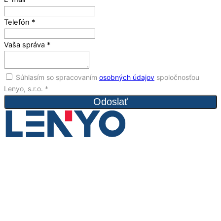
Telefón
*
Vaša správa
*
Súhlasím so spracovaním
osobných údajov
spoločnosťou
Lenyo, s.r.o.
*
Odoslať
Licencovaná realitná kancelária
LENYO je viac než len názov – predstavuje odkaz na naše
korene, dôveru, ktorú budujeme s klientmi, a vášeň pre to, čo
robíme. Naša spoločnosť je výsledkom snov, tvrdého úsilia a
túžby priniesť do realitného trhu nový pohľad. Sme tu, aby sme