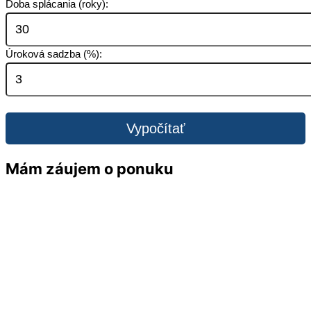
Doba splácania (roky):
Úroková sadzba (%):
Vypočítať
Mám záujem o ponuku
Meno a priezvisko
*
E-mail
*
Telefón
*
Vaša správa
*