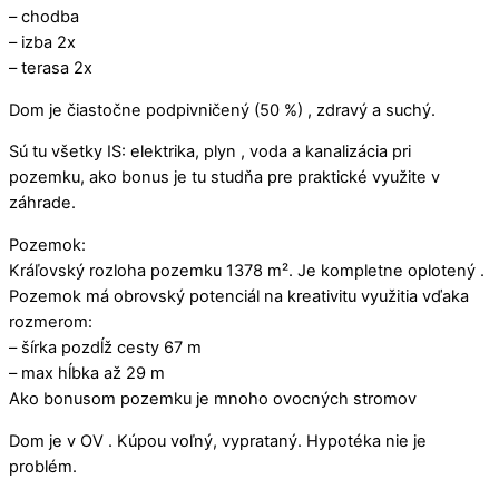
– chodba
– izba 2x
– terasa 2x
Dom je čiastočne podpivničený (50 %) , zdravý a suchý.
Sú tu všetky IS: elektrika, plyn , voda a kanalizácia pri
pozemku, ako bonus je tu studňa pre praktické využite v
záhrade.
Pozemok:
Kráľovský rozloha pozemku 1378 m². Je kompletne oplotený .
Pozemok má obrovský potenciál na kreativitu využitia vďaka
rozmerom:
– šírka pozdĺž cesty 67 m
– max hĺbka až 29 m
Ako bonusom pozemku je mnoho ovocných stromov
Dom je v OV . Kúpou voľný, vyprataný. Hypotéka nie je
problém.