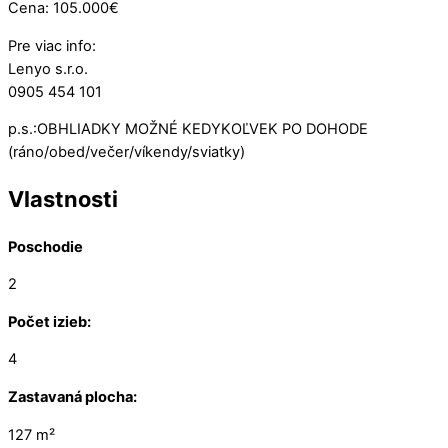
Cena: 105.000€
Pre viac info:
Lenyo s.r.o.
0905 454 101
p.s.:OBHLIADKY MOŽNÉ KEDYKOĽVEK PO DOHODE
(ráno/obed/večer/víkendy/sviatky)
Vlastnosti
Poschodie
2
Počet izieb:
4
Zastavaná plocha:
127 m²