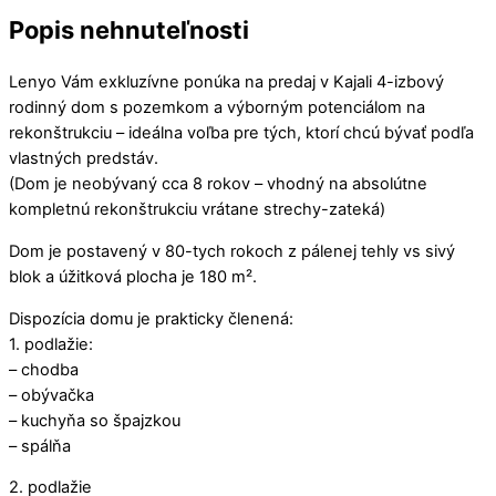
Popis nehnuteľnosti
Lenyo Vám exkluzívne ponúka na predaj v Kajali 4-izbový
rodinný dom s pozemkom a výborným potenciálom na
rekonštrukciu – ideálna voľba pre tých, ktorí chcú bývať podľa
vlastných predstáv.
(Dom je neobývaný cca 8 rokov – vhodný na absolútne
kompletnú rekonštrukciu vrátane strechy-zateká)
Dom je postavený v 80-tych rokoch z pálenej tehly vs sivý
blok a úžitková plocha je 180 m².
Dispozícia domu je prakticky členená:
1. podlažie:
– chodba
– obývačka
– kuchyňa so špajzkou
– spálňa
2. podlažie