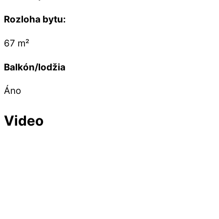
Rozloha bytu:
67 m²
Balkón/lodžia
Áno
Video