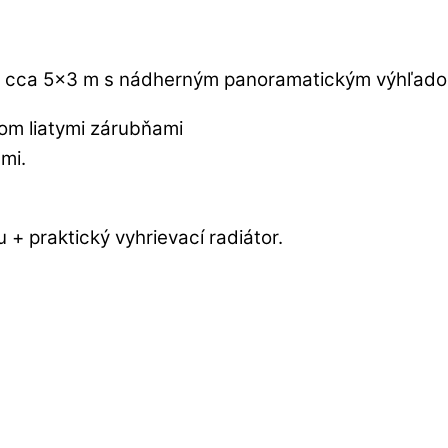
re cca 5×3 m s nádherným panoramatickým výhľad
m liatymi zárubňami
mi.
 praktický vyhrievací radiátor.
u