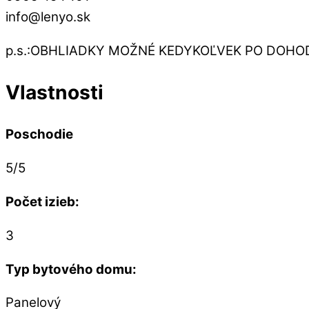
info@lenyo.sk
p.s.:OBHLIADKY MOŽNÉ KEDYKOĽVEK PO DOHODE(
Vlastnosti
Poschodie
5/5
Počet izieb:
3
Typ bytového domu:
Panelový