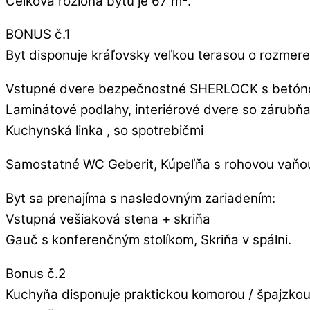
Celková rozloha bytu je 67 m².
BONUS č.1
Byt disponuje kráľovsky veľkou terasou o rozme
Vstupné dvere bezpečnostné SHERLOCK s betóno
Laminátové podlahy, interiérové dvere so zárubňa
Kuchynská linka , so spotrebičmi
Samostatné WC Geberit, Kúpeľňa s rohovou vaňou +
Byt sa prenajíma s nasledovným zariadením:
Vstupná vešiaková stena + skriňa
Gauč s konferenčným stolíkom, Skriňa v spálni.
Bonus č.2
Kuchyňa disponuje praktickou komorou / špajzko