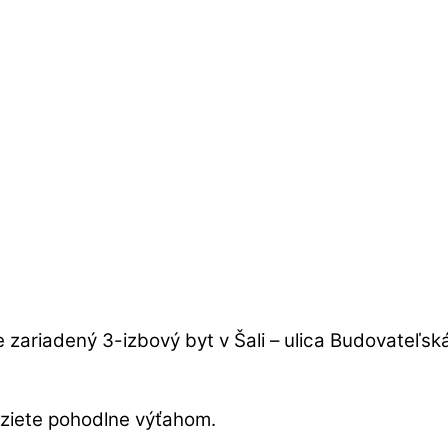
e zariadený 3-izbový byt v Šali – ulica Budovate
eziete pohodlne výťahom.